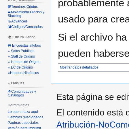
probablemente a
📙Terminos Origins
➡️Movimiento Preciso y
usado para crear
Stacking
🔩Advanced
💣Códigos/Comandos
Si el archivo ha
📚 Cultura Habbo
🚌 Encuestas Infobus
pueden haberse 
⭐ Salas Publicas
⭐ Staff de Origins
⭐ Hobbas de Origins
⭐ EC de Origins
Mostrar datos detallados
⭐Habbos Históricos
⭐ Fansites
🧙Comunidades y
Esta página se edit
Catálogos
Herramientas
El contenido está d
Lo que enlaza aquí
Cambios relacionados
Atribución-NoCome
Páginas especiales
Versión para imprimir