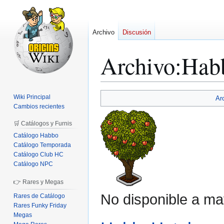
Archivo
Discusión
Archivo
:
Hab
Ir
Ir
Wiki Principal
Ar
a
a
Cambios recientes
la
la
🛒 Catálogos y Furnis
navegación
búsqueda
Catálogo Habbo
Catálogo Temporada
Catálogo Club HC
Catálogo NPC
👉 Rares y Megas
No disponible a ma
Rares de Catálogo
Rares Funky Friday
Megas