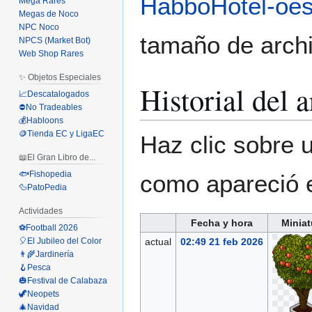
HabboHotel-oe
Mega Rares
Megas de Noco
NPC Noco
tamaño de archi
NPCS (Market Bot)
Web Shop Rares
✨ Objetos Especiales
Historial del 
📈Descatalogados
⛔No Tradeables
💰Habloons
🪙Tienda EC y LigaEC
Haz clic sobre u
📖El Gran Libro de...
🐟Fishopedia
como apareció 
🦆PatoPedia
Actividades
Fecha y hora
Miniat
⚽Football 2026
🎈El Jubileo del Color
actual
02:49 21 feb 2026
👨‍🌾Jardinería
🪝Pesca
🎃Festival de Calabaza
🦖Neopets
🎄Navidad