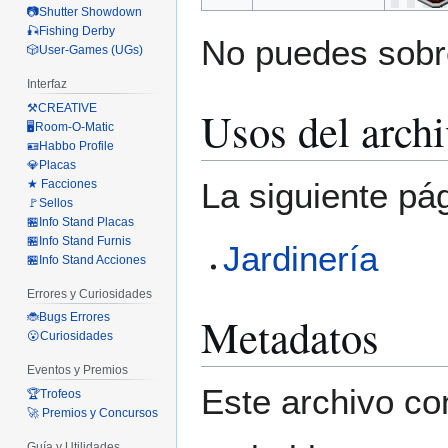
📷Shutter Showdown
🎣Fishing Derby
No puedes sobre
🎲User-Games (UGs)
Interfaz
⚒️CREATIVE
Usos del arch
🖥️Room-O-Matic
🪪Habbo Profile
💎Placas
La siguiente pá
★ Facciones
🚩Sellos
🏪Info Stand Placas
🏪Info Stand Furnis
Jardinería
🏪Info Stand Acciones
Errores y Curiosidades
Metadatos
🐞Bugs Errores
😮Curiosidades
Eventos y Premios
Este archivo co
🏆Trofeos
🚀 Premios y Concursos
Guía y Utilidades