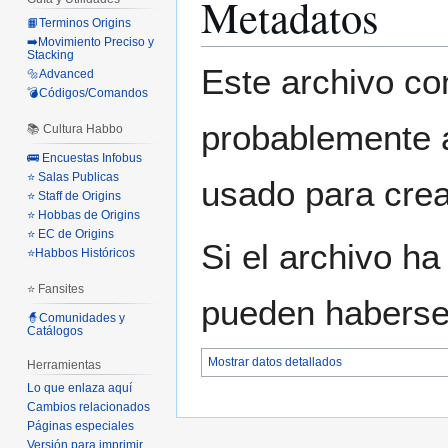
Metadatos
📙Terminos Origins
➡️Movimiento Preciso y
Stacking
Este archivo co
🔩Advanced
💣Códigos/Comandos
probablemente a
📚 Cultura Habbo
🚌 Encuestas Infobus
⭐ Salas Publicas
usado para crear
⭐ Staff de Origins
⭐ Hobbas de Origins
⭐ EC de Origins
Si el archivo ha
⭐Habbos Históricos
⭐ Fansites
pueden haberse 
🧙Comunidades y
Catálogos
Mostrar datos detallados
Herramientas
Lo que enlaza aquí
Cambios relacionados
Páginas especiales
Versión para imprimir