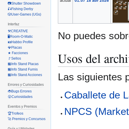
actual
01:07 18 abr 2026
📷Shutter Showdown
🎣Fishing Derby
🎲User-Games (UGs)
Interfaz
⚒️CREATIVE
No puedes sobre
🖥️Room-O-Matic
🪪Habbo Profile
💎Placas
Usos del arch
★ Facciones
🚩Sellos
🏪Info Stand Placas
🏪Info Stand Furnis
Las siguientes 
🏪Info Stand Acciones
Errores y Curiosidades
Caballete de 
🐞Bugs Errores
😮Curiosidades
Eventos y Premios
NPCS (Market
🏆Trofeos
🚀 Premios y Concursos
Guía y Utilidades