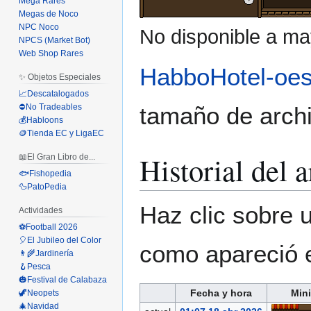
Mega Rares
Megas de Noco
NPC Noco
No disponible a ma
NPCS (Market Bot)
Web Shop Rares
HabboHotel-oe
✨ Objetos Especiales
📈Descatalogados
tamaño de archi
⛔No Tradeables
💰Habloons
🪙Tienda EC y LigaEC
Historial del 
📖El Gran Libro de...
🐟Fishopedia
🦆PatoPedia
Haz clic sobre u
Actividades
⚽Football 2026
🎈El Jubileo del Color
como apareció 
👨‍🌾Jardinería
🪝Pesca
🎃Festival de Calabaza
Fecha y hora
Mini
🦖Neopets
🎄Navidad