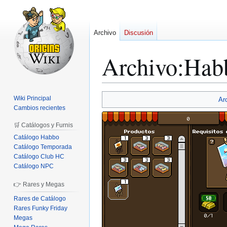
Archivo
Discusión
Archivo
:
Hab
Ir
Ir
Wiki Principal
Ar
a
a
Cambios recientes
la
la
🛒 Catálogos y Furnis
navegación
búsqueda
Catálogo Habbo
Catálogo Temporada
Catálogo Club HC
Catálogo NPC
👉 Rares y Megas
Rares de Catálogo
Rares Funky Friday
Megas