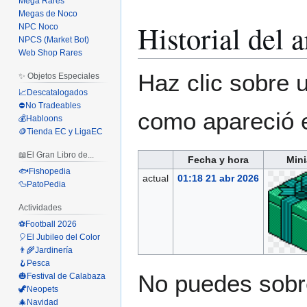
Mega Rares
Megas de Noco
Historial del 
NPC Noco
NPCS (Market Bot)
Web Shop Rares
Haz clic sobre u
✨ Objetos Especiales
📈Descatalogados
⛔No Tradeables
como apareció 
💰Habloons
🪙Tienda EC y LigaEC
📖El Gran Libro de...
Fecha y hora
Mini
🐟Fishopedia
actual
01:18 21 abr 2026
🦆PatoPedia
Actividades
⚽Football 2026
🎈El Jubileo del Color
👨‍🌾Jardinería
🪝Pesca
No puedes sobre
🎃Festival de Calabaza
🦖Neopets
🎄Navidad