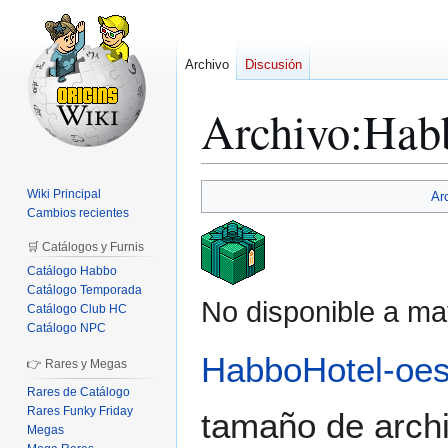
Archivo
Discusión
Archivo
:
Hab
Ir
Ir
Wiki Principal
Ar
a
a
Cambios recientes
la
la
🛒 Catálogos y Furnis
navegación
búsqueda
Catálogo Habbo
Catálogo Temporada
No disponible a ma
Catálogo Club HC
Catálogo NPC
HabboHotel-oe
👉 Rares y Megas
Rares de Catálogo
Rares Funky Friday
tamaño de archi
Megas