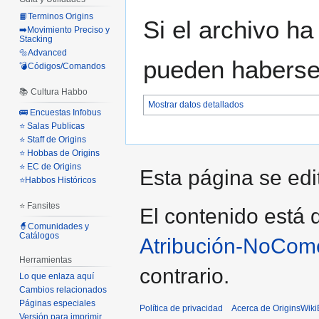
📙Terminos Origins
Si el archivo ha
➡️Movimiento Preciso y
Stacking
🔩Advanced
pueden haberse 
💣Códigos/Comandos
📚 Cultura Habbo
Mostrar datos detallados
🚌 Encuestas Infobus
⭐ Salas Publicas
⭐ Staff de Origins
⭐ Hobbas de Origins
⭐ EC de Origins
Esta página se edi
⭐Habbos Históricos
⭐ Fansites
El contenido está d
🧙Comunidades y
Catálogos
Atribución-NoCome
Herramientas
contrario.
Lo que enlaza aquí
Cambios relacionados
Páginas especiales
Política de privacidad
Acerca de OriginsWik
Versión para imprimir