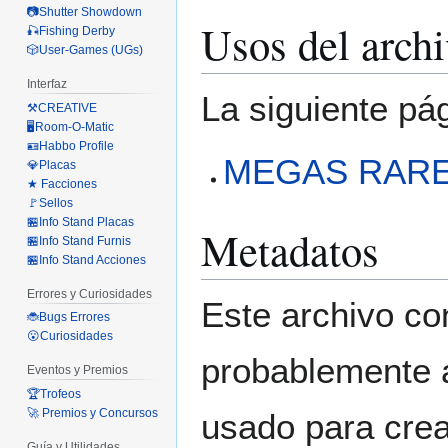
📷Shutter Showdown
Usos del arch
🎣Fishing Derby
🎲User-Games (UGs)
Interfaz
La siguiente pá
⚒️CREATIVE
🖥️Room-O-Matic
🪪Habbo Profile
MEGAS RAR
💎Placas
★ Facciones
🚩Sellos
🏪Info Stand Placas
Metadatos
🏪Info Stand Furnis
🏪Info Stand Acciones
Errores y Curiosidades
Este archivo co
🐞Bugs Errores
😮Curiosidades
probablemente a
Eventos y Premios
🏆Trofeos
🚀 Premios y Concursos
usado para crear
Guía y Utilidades