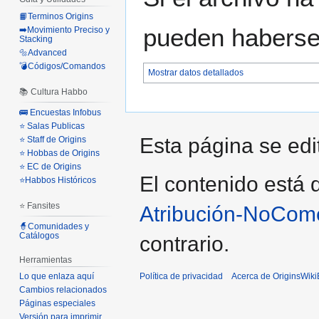
📙Terminos Origins
pueden haberse 
➡️Movimiento Preciso y
Stacking
🔩Advanced
💣Códigos/Comandos
Mostrar datos detallados
📚 Cultura Habbo
🚌 Encuestas Infobus
⭐ Salas Publicas
Esta página se edit
⭐ Staff de Origins
⭐ Hobbas de Origins
⭐ EC de Origins
El contenido está d
⭐Habbos Históricos
⭐ Fansites
Atribución-NoCome
🧙Comunidades y
Catálogos
contrario.
Herramientas
Política de privacidad
Acerca de OriginsWik
Lo que enlaza aquí
Cambios relacionados
Páginas especiales
Versión para imprimir