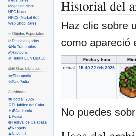
Historial del 
Mega Rares
Megas de Noco
NPC Noco
NPCS (Market Bot)
Haz clic sobre u
Web Shop Rares
✨ Objetos Especiales
como apareció 
📈Descatalogados
⛔No Tradeables
💰Habloons
🪙Tienda EC y LigaEC
Fecha y hora
Mini
actual
15:40 22 feb 2026
📖El Gran Libro de...
🐟Fishopedia
🦆PatoPedia
Actividades
⚽Football 2026
🎈El Jubileo del Color
No puedes sobre
👨‍🌾Jardinería
🪝Pesca
🎃Festival de Calabaza
🦖Neopets
Usos del arch
🎄Navidad