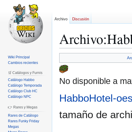
Archivo
Discusión
Archivo
:
Hab
Ir
Ir
Wiki Principal
Ar
a
a
Cambios recientes
la
la
🛒 Catálogos y Furnis
navegación
búsqueda
No disponible a ma
Catálogo Habbo
Catálogo Temporada
Catálogo Club HC
HabboHotel-o
Catálogo NPC
👉 Rares y Megas
tamaño de archi
Rares de Catálogo
Rares Funky Friday
Megas