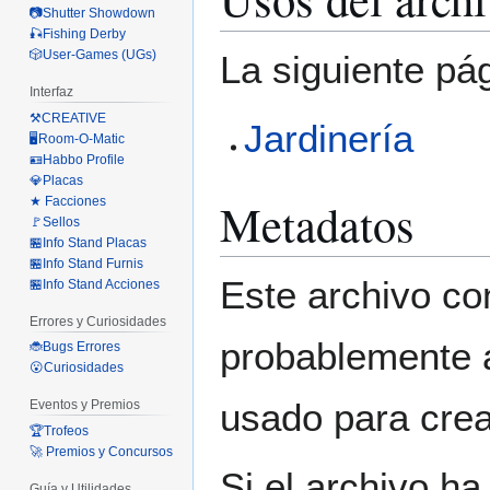
📷Shutter Showdown
🎣Fishing Derby
🎲User-Games (UGs)
La siguiente pá
Interfaz
⚒️CREATIVE
Jardinería
🖥️Room-O-Matic
🪪Habbo Profile
💎Placas
Metadatos
★ Facciones
🚩Sellos
🏪Info Stand Placas
🏪Info Stand Furnis
Este archivo co
🏪Info Stand Acciones
Errores y Curiosidades
probablemente a
🐞Bugs Errores
😮Curiosidades
usado para crear
Eventos y Premios
🏆Trofeos
🚀 Premios y Concursos
Si el archivo ha
Guía y Utilidades