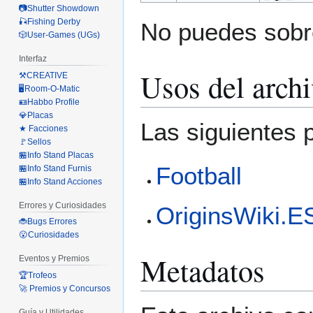
📷Shutter Showdown
🎣Fishing Derby
No puedes sobre
🎲User-Games (UGs)
Interfaz
Usos del arch
⚒️CREATIVE
🖥️Room-O-Matic
🪪Habbo Profile
💎Placas
Las siguientes 
★ Facciones
🚩Sellos
🏪Info Stand Placas
Football
🏪Info Stand Furnis
🏪Info Stand Acciones
Errores y Curiosidades
OriginsWiki.E
🐞Bugs Errores
😮Curiosidades
Metadatos
Eventos y Premios
🏆Trofeos
🚀 Premios y Concursos
Guía y Utilidades