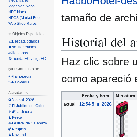
HabboHotel-oe
Mega Rares
Megas de Noco
NPC Noco
tamaño de archi
NPCS (Market Bot)
Web Shop Rares
✨ Objetos Especiales
Historial del 
📈Descatalogados
⛔No Tradeables
💰Habloons
Haz clic sobre u
🪙Tienda EC y LigaEC
📖El Gran Libro de...
como apareció 
🐟Fishopedia
🦆PatoPedia
Actividades
Fecha y hora
Miniatura
⚽Football 2026
actual
12:54 5 jul 2026
🎈El Jubileo del Color
👨‍🌾Jardinería
🪝Pesca
🎃Festival de Calabaza
🦖Neopets
🎄Navidad