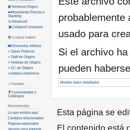
Este archivo co
📙Terminos Origins
➡️Movimiento Preciso y
probablemente a
Stacking
🔩Advanced
💣Códigos/Comandos
usado para crear
📚 Cultura Habbo
🚌 Encuestas Infobus
Si el archivo ha
⭐ Salas Publicas
⭐ Staff de Origins
⭐ Hobbas de Origins
pueden haberse 
⭐ EC de Origins
⭐Habbos Históricos
Mostrar datos detallados
⭐ Fansites
🧙Comunidades y
Catálogos
Herramientas
Esta página se edit
Lo que enlaza aquí
Cambios relacionados
Páginas especiales
El contenido está d
Versión para imprimir