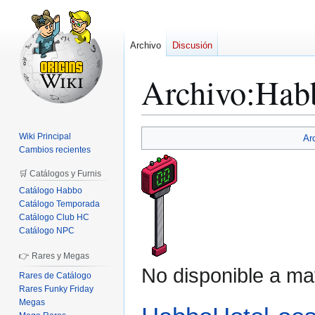
Archivo
Discusión
Archivo
:
Hab
Ir
Ir
Wiki Principal
Ar
a
a
Cambios recientes
la
la
🛒 Catálogos y Furnis
navegación
búsqueda
Catálogo Habbo
Catálogo Temporada
Catálogo Club HC
Catálogo NPC
👉 Rares y Megas
No disponible a ma
Rares de Catálogo
Rares Funky Friday
Megas