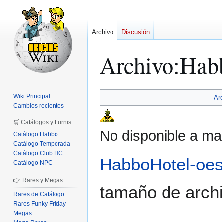
Archivo
Discusión
Archivo
:
Hab
Ir
Ir
Wiki Principal
Ar
a
a
Cambios recientes
la
la
🛒 Catálogos y Furnis
navegación
búsqueda
No disponible a ma
Catálogo Habbo
Catálogo Temporada
Catálogo Club HC
HabboHotel-oe
Catálogo NPC
👉 Rares y Megas
tamaño de archi
Rares de Catálogo
Rares Funky Friday
Megas