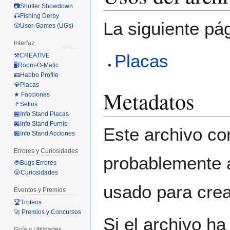
📷Shutter Showdown
🎣Fishing Derby
La siguiente pá
🎲User-Games (UGs)
Interfaz
Placas
⚒️CREATIVE
🖥️Room-O-Matic
🪪Habbo Profile
💎Placas
Metadatos
★ Facciones
🚩Sellos
🏪Info Stand Placas
🏪Info Stand Furnis
Este archivo co
🏪Info Stand Acciones
Errores y Curiosidades
probablemente a
🐞Bugs Errores
😮Curiosidades
usado para crear
Eventos y Premios
🏆Trofeos
🚀 Premios y Concursos
Si el archivo ha
Guía y Utilidades