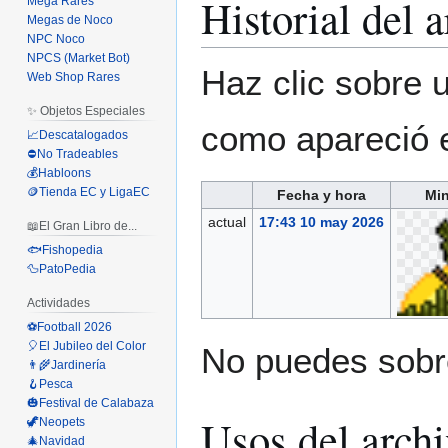
Historial del 
Mega Rares
Megas de Noco
NPC Noco
NPCS (Market Bot)
Haz clic sobre u
Web Shop Rares
✨ Objetos Especiales
como apareció 
📈Descatalogados
⛔No Tradeables
💰Habloons
🪙Tienda EC y LigaEC
Fecha y hora
Min
actual
17:43 10 may 2026
📖El Gran Libro de...
🐟Fishopedia
🦆PatoPedia
Actividades
⚽Football 2026
🎈El Jubileo del Color
No puedes sobre
👨‍🌾Jardinería
🪝Pesca
🎃Festival de Calabaza
Usos del arch
🦖Neopets
🎄Navidad