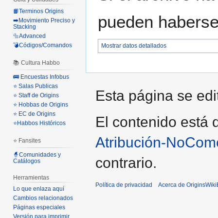
📙Terminos Origins
pueden haberse 
➡️Movimiento Preciso y
Stacking
🔩Advanced
💣Códigos/Comandos
Mostrar datos detallados
📚 Cultura Habbo
🚌 Encuestas Infobus
⭐ Salas Publicas
Esta página se edi
⭐ Staff de Origins
⭐ Hobbas de Origins
⭐ EC de Origins
El contenido está d
⭐Habbos Históricos
Atribución-NoCome
⭐ Fansites
🧙Comunidades y
contrario.
Catálogos
Herramientas
Política de privacidad
Acerca de OriginsWik
Lo que enlaza aquí
Cambios relacionados
Páginas especiales
Versión para imprimir