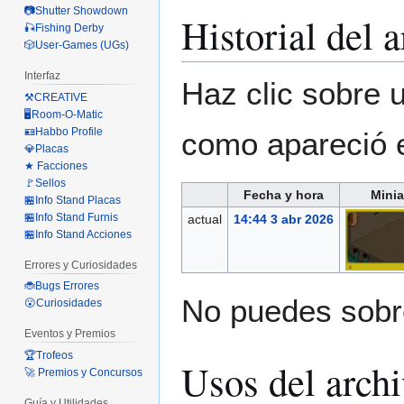
📷Shutter Showdown
Historial del 
🎣Fishing Derby
🎲User-Games (UGs)
Interfaz
Haz clic sobre u
⚒️CREATIVE
🖥️Room-O-Matic
🪪Habbo Profile
como apareció 
💎Placas
★ Facciones
🚩Sellos
Fecha y hora
Minia
🏪Info Stand Placas
🏪Info Stand Furnis
actual
14:44 3 abr 2026
🏪Info Stand Acciones
Errores y Curiosidades
🐞Bugs Errores
No puedes sobre
😮Curiosidades
Eventos y Premios
🏆Trofeos
Usos del arch
🚀 Premios y Concursos
Guía y Utilidades