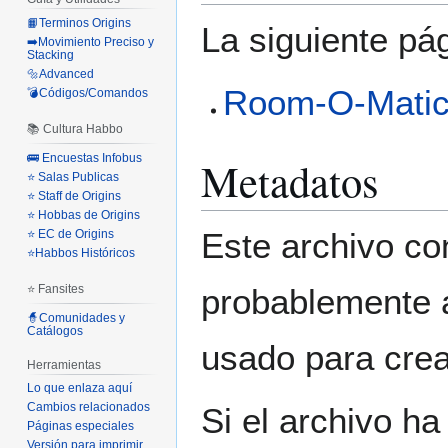
📙Terminos Origins
La siguiente pá
➡️Movimiento Preciso y
Stacking
🔩Advanced
Room-O-Mati
💣Códigos/Comandos
📚 Cultura Habbo
🚌 Encuestas Infobus
Metadatos
⭐ Salas Publicas
⭐ Staff de Origins
⭐ Hobbas de Origins
Este archivo co
⭐ EC de Origins
⭐Habbos Históricos
⭐ Fansites
probablemente a
🧙Comunidades y
Catálogos
usado para crear
Herramientas
Lo que enlaza aquí
Cambios relacionados
Si el archivo ha
Páginas especiales
Versión para imprimir