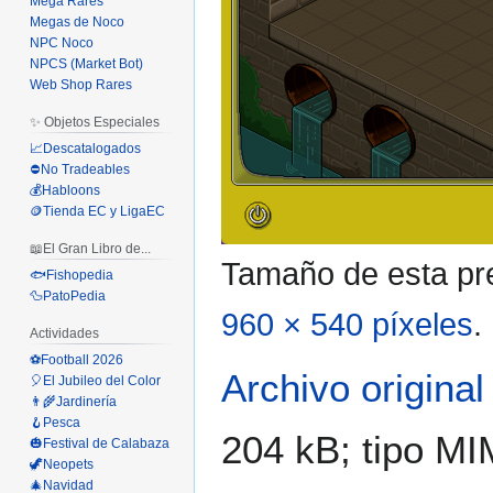
Mega Rares
Megas de Noco
NPC Noco
NPCS (Market Bot)
Web Shop Rares
✨ Objetos Especiales
📈Descatalogados
⛔No Tradeables
💰Habloons
🪙Tienda EC y LigaEC
📖El Gran Libro de...
Tamaño de esta pre
🐟Fishopedia
🦆PatoPedia
960 × 540 píxeles
.
Actividades
⚽Football 2026
Archivo original
🎈El Jubileo del Color
👨‍🌾Jardinería
🪝Pesca
204 kB; tipo M
🎃Festival de Calabaza
🦖Neopets
🎄Navidad