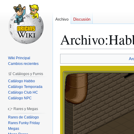
Archivo
Discusión
Archivo
:
Hab
Ir
Ir
Wiki Principal
Ar
a
a
Cambios recientes
la
la
🛒 Catálogos y Furnis
navegación
búsqueda
Catálogo Habbo
Catálogo Temporada
Catálogo Club HC
Catálogo NPC
👉 Rares y Megas
Rares de Catálogo
Rares Funky Friday
Megas