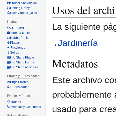
📷Shutter Showdown
Usos del arch
🎣Fishing Derby
🎲User-Games (UGs)
Interfaz
La siguiente pá
⚒️CREATIVE
🖥️Room-O-Matic
🪪Habbo Profile
Jardinería
💎Placas
★ Facciones
🚩Sellos
🏪Info Stand Placas
Metadatos
🏪Info Stand Furnis
🏪Info Stand Acciones
Errores y Curiosidades
Este archivo co
🐞Bugs Errores
😮Curiosidades
probablemente a
Eventos y Premios
🏆Trofeos
usado para crear
🚀 Premios y Concursos
Guía y Utilidades