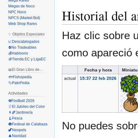
Mega Rares
Megas de Noco
Historial del 
NPC Noco
NPCS (Market Bot)
Web Shop Rares
Haz clic sobre u
✨ Objetos Especiales
📈Descatalogados
⛔No Tradeables
como apareció 
💰Habloons
🪙Tienda EC y LigaEC
Fecha y hora
Miniatu
📖El Gran Libro de...
🐟Fishopedia
actual
15:37 22 feb 2026
🦆PatoPedia
Actividades
⚽Football 2026
🎈El Jubileo del Color
👨‍🌾Jardinería
🪝Pesca
No puedes sobre
🎃Festival de Calabaza
🦖Neopets
🎄Navidad