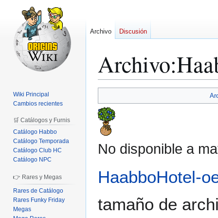
Archivo
Discusión
Archivo
:
Haa
Ir
Ir
Wiki Principal
Ar
a
a
Cambios recientes
la
la
🛒 Catálogos y Furnis
navegación
búsqueda
Catálogo Habbo
Catálogo Temporada
No disponible a ma
Catálogo Club HC
Catálogo NPC
HaabboHotel-o
👉 Rares y Megas
Rares de Catálogo
tamaño de archi
Rares Funky Friday
Megas