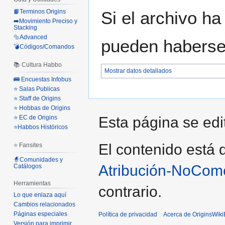
📙Terminos Origins
Si el archivo ha
➡️Movimiento Preciso y
Stacking
🔩Advanced
pueden haberse 
💣Códigos/Comandos
📚 Cultura Habbo
Mostrar datos detallados
🚌 Encuestas Infobus
⭐ Salas Publicas
⭐ Staff de Origins
⭐ Hobbas de Origins
⭐ EC de Origins
Esta página se edit
⭐Habbos Históricos
El contenido está d
⭐ Fansites
🧙Comunidades y
Atribución-NoCome
Catálogos
Herramientas
contrario.
Lo que enlaza aquí
Cambios relacionados
Páginas especiales
Política de privacidad
Acerca de OriginsWik
Versión para imprimir