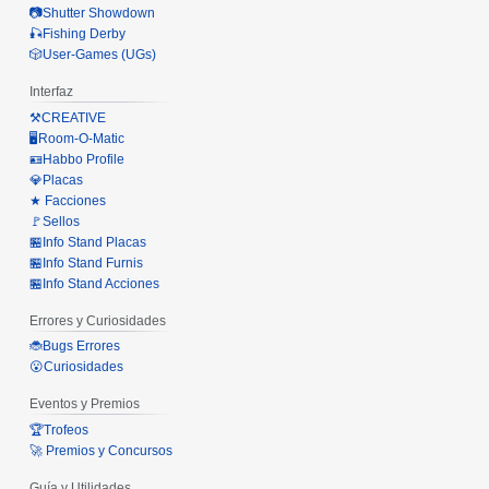
📷Shutter Showdown
🎣Fishing Derby
🎲User-Games (UGs)
Interfaz
⚒️CREATIVE
🖥️Room-O-Matic
🪪Habbo Profile
💎Placas
★ Facciones
🚩Sellos
🏪Info Stand Placas
🏪Info Stand Furnis
🏪Info Stand Acciones
Errores y Curiosidades
🐞Bugs Errores
😮Curiosidades
Eventos y Premios
🏆Trofeos
🚀 Premios y Concursos
Guía y Utilidades