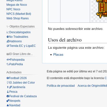
Mega Rares
Megas de Noco
NPC Noco
NPCS (Market Bot)
Web Shop Rares
✨ Objetos Especiales
No puedes sobrescribir este archivo.
📈Descatalogados
⛔No Tradeables
Usos del archivo
💰Habloons
🪙Tienda EC y LigaEC
La siguiente página usa este archivo:
📖El Gran Libro de...
Placas
🐟Fishopedia
🦆PatoPedia
Esta página se editó por última vez el 7 oct 20
Actividades
⚽Football 2026
El contenido está disponible bajo la licencia
C
🎈El Jubileo del Color
Política de privacidad
Acerca de OriginsWik
👨‍🌾Jardinería
🪝Pesca
🎃Festival de Calabaza
🦖Neopets
🎄Navidad