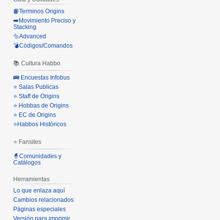
📙Terminos Origins
➡️Movimiento Preciso y
Stacking
🔩Advanced
💣Códigos/Comandos
📚 Cultura Habbo
🚌 Encuestas Infobus
⭐ Salas Publicas
⭐ Staff de Origins
⭐ Hobbas de Origins
⭐ EC de Origins
⭐Habbos Históricos
⭐ Fansites
🧙Comunidades y
Catálogos
Herramientas
Lo que enlaza aquí
Cambios relacionados
Páginas especiales
Versión para imprimir