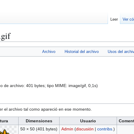
Leer
Ver có
gif
Archivo
Historial del archivo
Usos del archi
ño de archivo: 401 bytes; tipo MIME:
image/gif
, 0,1s)
ver el archivo tal como apareció en ese momento.
tura
Dimensiones
Usuario
Coment
50 × 50
(401 bytes)
Admin
(
discusión
|
contribs.
)