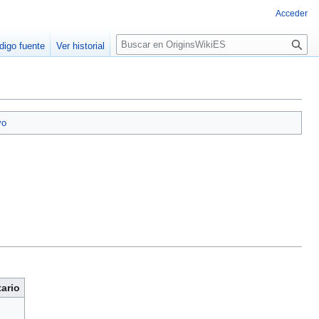
Acceder
B
digo fuente
Ver historial
u
s
c
a
r
vo
ario