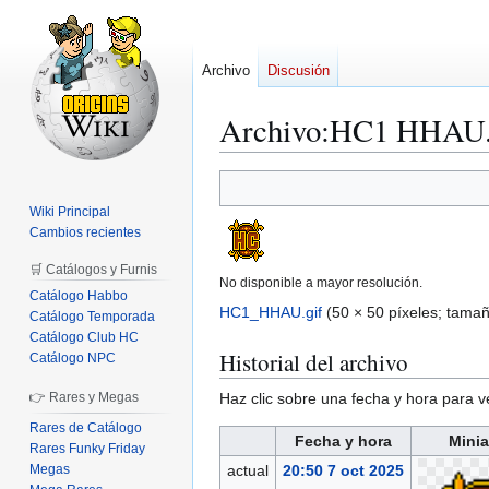
Archivo
Discusión
Archivo
:
HC1 HHAU.
Ir
Ir
a
a
Wiki Principal
la
la
Cambios recientes
navegación
búsqueda
🛒 Catálogos y Furnis
No disponible a mayor resolución.
Catálogo Habbo
HC1_HHAU.gif
(50 × 50 píxeles; tama
Catálogo Temporada
Catálogo Club HC
Historial del archivo
Catálogo NPC
👉 Rares y Megas
Haz clic sobre una fecha y hora para 
Rares de Catálogo
Fecha y hora
Minia
Rares Funky Friday
actual
20:50 7 oct 2025
Megas