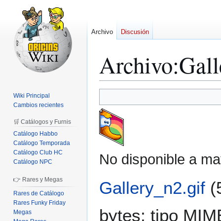
Archivo
Discusión
Archivo
:
Gall
Ir
Ir
Wiki Principal
a
a
Cambios recientes
la
la
🛒 Catálogos y Furnis
navegación
búsqueda
Catálogo Habbo
Catálogo Temporada
Catálogo Club HC
No disponible a ma
Catálogo NPC
👉 Rares y Megas
Gallery_n2.gif
(
Rares de Catálogo
Rares Funky Friday
bytes; tipo MI
Megas