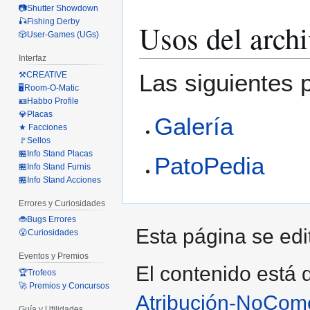
📷Shutter Showdown
🎣Fishing Derby
Usos del arch
🎲User-Games (UGs)
Interfaz
Las siguientes 
⚒️CREATIVE
🖥️Room-O-Matic
🪪Habbo Profile
💎Placas
Galería
★ Facciones
🚩Sellos
🏪Info Stand Placas
PatoPedia
🏪Info Stand Furnis
🏪Info Stand Acciones
Errores y Curiosidades
🐞Bugs Errores
Esta página se edi
😮Curiosidades
Eventos y Premios
El contenido está d
🏆Trofeos
🚀 Premios y Concursos
Atribución-NoCome
Guía y Utilidades