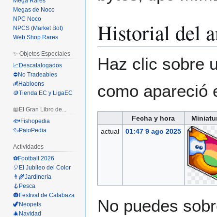
Mega Rares
Megas de Noco
NPC Noco
Historial del 
NPCS (Market Bot)
Web Shop Rares
✨ Objetos Especiales
Haz clic sobre u
📈Descatalogados
⛔No Tradeables
💰Habloons
como apareció 
🪙Tienda EC y LigaEC
📖El Gran Libro de...
Fecha y hora
Miniatu
🐟Fishopedia
🦆PatoPedia
actual
01:47 9 ago 2025
Actividades
⚽Football 2026
🎈El Jubileo del Color
👨‍🌾Jardinería
🪝Pesca
🎃Festival de Calabaza
No puedes sobre
🦖Neopets
🎄Navidad