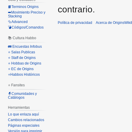
contrario.
📙Terminos Origins
➡️Movimiento Preciso y
Stacking
🔩Advanced
Política de privacidad
Acerca de OriginsWik
💣Códigos/Comandos
📚 Cultura Habbo
🚌 Encuestas Infobus
⭐ Salas Publicas
⭐ Staff de Origins
⭐ Hobbas de Origins
⭐ EC de Origins
⭐Habbos Históricos
⭐ Fansites
🧙Comunidades y
Catálogos
Herramientas
Lo que enlaza aquí
Cambios relacionados
Páginas especiales
Versión para imprimir