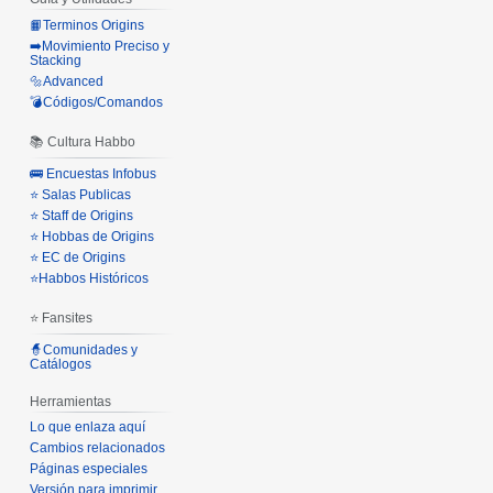
📙Terminos Origins
➡️Movimiento Preciso y
Stacking
🔩Advanced
💣Códigos/Comandos
📚 Cultura Habbo
🚌 Encuestas Infobus
⭐ Salas Publicas
⭐ Staff de Origins
⭐ Hobbas de Origins
⭐ EC de Origins
⭐Habbos Históricos
⭐ Fansites
🧙Comunidades y
Catálogos
Herramientas
Lo que enlaza aquí
Cambios relacionados
Páginas especiales
Versión para imprimir