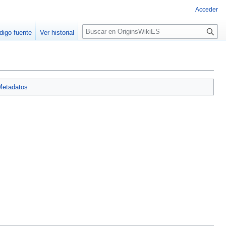
Acceder
B
digo fuente
Ver historial
u
s
c
a
r
Metadatos