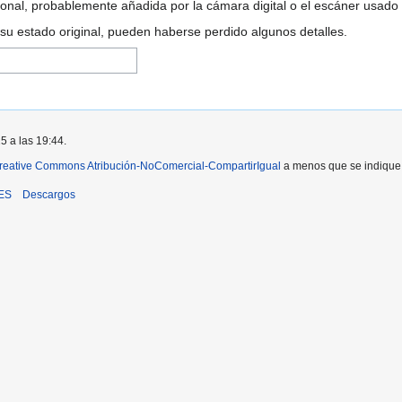
onal, probablemente añadida por la cámara digital o el escáner usado pa
 su estado original, pueden haberse perdido algunos detalles.
25 a las 19:44.
reative Commons Atribución-NoComercial-CompartirIgual
a menos que se indique l
iES
Descargos