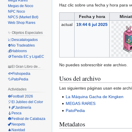
Mega Rares
Haz clic sobre una fecha y hora para 
Megas de Noco
NPC Noco
Fecha y hora
Minia
NPCS (Market Bot)
Web Shop Rares
actual
19:44 6 jul 2025
✨ Objetos Especiales
📈Descatalogados
⛔No Tradeables
💰Habloons
🪙Tienda EC y LigaEC
No puedes sobrescribir este archivo.
📖El Gran Libro de...
🐟Fishopedia
Usos del archivo
🦆PatoPedia
Las siguientes páginas usan este archi
Actividades
⚽Football 2026
La Máquina Gacha de Kingken
🎈El Jubileo del Color
MEGAS RARES
👨‍🌾Jardinería
PatoPedia
🪝Pesca
🎃Festival de Calabaza
Metadatos
🦖Neopets
🎄Navidad