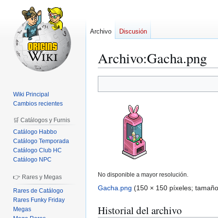
Archivo
Discusión
Archivo
:
Gacha.png
Ir
Ir
a
a
Wiki Principal
la
la
Cambios recientes
navegación
búsqueda
🛒 Catálogos y Furnis
Catálogo Habbo
Catálogo Temporada
Catálogo Club HC
Catálogo NPC
No disponible a mayor resolución.
👉 Rares y Megas
Gacha.png
(150 × 150 píxeles; tamaño
Rares de Catálogo
Rares Funky Friday
Historial del archivo
Megas