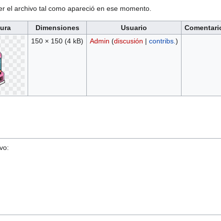
ver el archivo tal como apareció en ese momento.
tura
Dimensiones
Usuario
Comentari
150 × 150
(4 kB)
Admin
(
discusión
|
contribs.
)
vo: