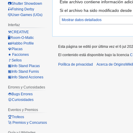
Este archivo contiene información adici
📷Shutter Showdown
🎣Fishing Derby
Si el archivo ha sido modificado desde
🎲User-Games (UGs)
Mostrar datos detallados
Interfaz
⚒️CREATIVE
🖥️Room-O-Matic
🪪Habbo Profile
Esta página se editó por última vez el 6 jul 20
💎Placas
★ Facciones
El contenido está disponible bajo la licencia
C
🚩Sellos
Política de privacidad
Acerca de OriginsWik
🏪Info Stand Placas
🏪Info Stand Furnis
🏪Info Stand Acciones
Errores y Curiosidades
🐞Bugs Errores
😮Curiosidades
Eventos y Premios
🏆Trofeos
🚀 Premios y Concursos
Guía y Utilidades