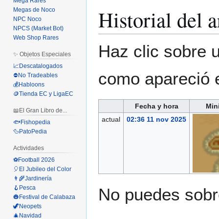
Mega Rares
Historial del 
Megas de Noco
NPC Noco
NPCS (Market Bot)
Web Shop Rares
Haz clic sobre u
✨ Objetos Especiales
📈Descatalogados
como apareció 
⛔No Tradeables
💰Habloons
🪙Tienda EC y LigaEC
Fecha y hora
Min
📖El Gran Libro de...
actual
02:36 11 nov 2025
🐟Fishopedia
🦆PatoPedia
Actividades
⚽Football 2026
🎈El Jubileo del Color
👨‍🌾Jardinería
🪝Pesca
No puedes sobre
🎃Festival de Calabaza
🦖Neopets
🎄Navidad