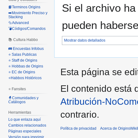
Si el archivo ha
📙Terminos Origins
➡️Movimiento Preciso y
Stacking
pueden haberse 
🔩Advanced
💣Códigos/Comandos
📚 Cultura Habbo
Mostrar datos detallados
🚌 Encuestas Infobus
⭐ Salas Publicas
⭐ Staff de Origins
⭐ Hobbas de Origins
Esta página se edi
⭐ EC de Origins
⭐Habbos Históricos
El contenido está d
⭐ Fansites
🧙Comunidades y
Atribución-NoCome
Catálogos
contrario.
Herramientas
Lo que enlaza aquí
Cambios relacionados
Política de privacidad
Acerca de OriginsWik
Páginas especiales
Versión para imprimir