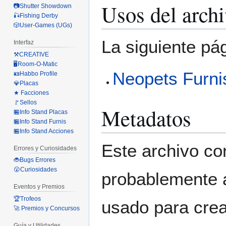
Usos del arch
📷Shutter Showdown
🎣Fishing Derby
🎲User-Games (UGs)
La siguiente pá
Interfaz
⚒️CREATIVE
🖥️Room-O-Matic
Neopets Furni
🪪Habbo Profile
💎Placas
★ Facciones
🚩Sellos
Metadatos
🏪Info Stand Placas
🏪Info Stand Furnis
🏪Info Stand Acciones
Este archivo co
Errores y Curiosidades
🐞Bugs Errores
😮Curiosidades
probablemente a
Eventos y Premios
🏆Trofeos
usado para crear
🚀 Premios y Concursos
Guía y Utilidades