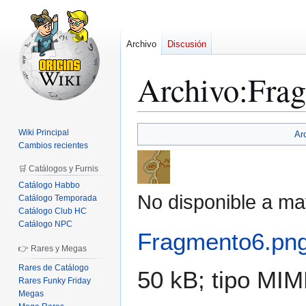
Archivo
Discusión
Archivo
:
Fra
Ir
Ir
Wiki Principal
Ar
a
a
Cambios recientes
la
la
🛒 Catálogos y Furnis
navegación
búsqueda
Catálogo Habbo
No disponible a ma
Catálogo Temporada
Catálogo Club HC
Catálogo NPC
Fragmento6.pn
👉 Rares y Megas
Rares de Catálogo
50 kB; tipo MI
Rares Funky Friday
Megas