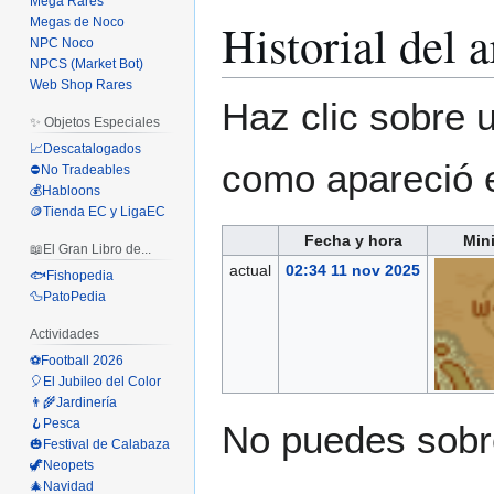
Mega Rares
Historial del 
Megas de Noco
NPC Noco
NPCS (Market Bot)
Web Shop Rares
Haz clic sobre u
✨ Objetos Especiales
📈Descatalogados
como apareció 
⛔No Tradeables
💰Habloons
🪙Tienda EC y LigaEC
Fecha y hora
Mini
📖El Gran Libro de...
actual
02:34 11 nov 2025
🐟Fishopedia
🦆PatoPedia
Actividades
⚽Football 2026
🎈El Jubileo del Color
👨‍🌾Jardinería
🪝Pesca
No puedes sobre
🎃Festival de Calabaza
🦖Neopets
🎄Navidad