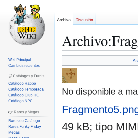
Archivo
Discusión
Archivo
:
Fra
Ir
Ir
Wiki Principal
Ar
a
a
Cambios recientes
la
la
🛒 Catálogos y Furnis
navegación
búsqueda
Catálogo Habbo
No disponible a ma
Catálogo Temporada
Catálogo Club HC
Catálogo NPC
Fragmento5.pn
👉 Rares y Megas
Rares de Catálogo
49 kB; tipo MI
Rares Funky Friday
Megas