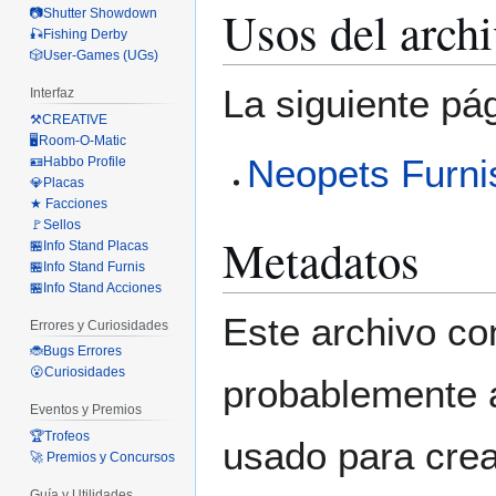
Usos del arch
📷Shutter Showdown
🎣Fishing Derby
🎲User-Games (UGs)
La siguiente pá
Interfaz
⚒️CREATIVE
🖥️Room-O-Matic
Neopets Furni
🪪Habbo Profile
💎Placas
★ Facciones
🚩Sellos
Metadatos
🏪Info Stand Placas
🏪Info Stand Furnis
🏪Info Stand Acciones
Este archivo co
Errores y Curiosidades
🐞Bugs Errores
😮Curiosidades
probablemente a
Eventos y Premios
🏆Trofeos
usado para crear
🚀 Premios y Concursos
Guía y Utilidades