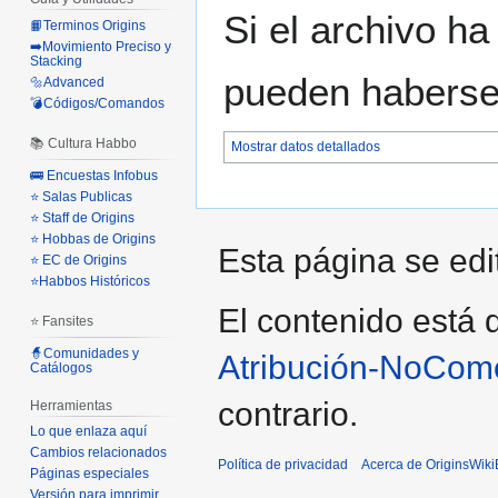
Si el archivo ha
📙Terminos Origins
➡️Movimiento Preciso y
Stacking
pueden haberse 
🔩Advanced
💣Códigos/Comandos
📚 Cultura Habbo
Mostrar datos detallados
🚌 Encuestas Infobus
⭐ Salas Publicas
⭐ Staff de Origins
⭐ Hobbas de Origins
Esta página se edi
⭐ EC de Origins
⭐Habbos Históricos
El contenido está d
⭐ Fansites
🧙Comunidades y
Atribución-NoCome
Catálogos
contrario.
Herramientas
Lo que enlaza aquí
Cambios relacionados
Política de privacidad
Acerca de OriginsWik
Páginas especiales
Versión para imprimir