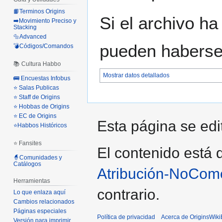
📙Terminos Origins
Si el archivo ha
➡️Movimiento Preciso y
Stacking
🔩Advanced
pueden haberse 
💣Códigos/Comandos
📚 Cultura Habbo
Mostrar datos detallados
🚌 Encuestas Infobus
⭐ Salas Publicas
⭐ Staff de Origins
⭐ Hobbas de Origins
⭐ EC de Origins
Esta página se edi
⭐Habbos Históricos
⭐ Fansites
El contenido está d
🧙Comunidades y
Catálogos
Atribución-NoCome
Herramientas
contrario.
Lo que enlaza aquí
Cambios relacionados
Páginas especiales
Política de privacidad
Acerca de OriginsWik
Versión para imprimir