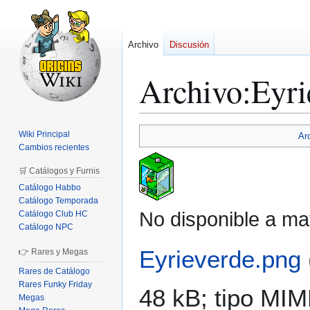
Archivo
Discusión
Archivo
:
Eyri
Ir
Ir
Wiki Principal
Ar
a
a
Cambios recientes
la
la
🛒 Catálogos y Furnis
navegación
búsqueda
Catálogo Habbo
Catálogo Temporada
No disponible a ma
Catálogo Club HC
Catálogo NPC
Eyrieverde.png
👉 Rares y Megas
Rares de Catálogo
Rares Funky Friday
48 kB; tipo MI
Megas