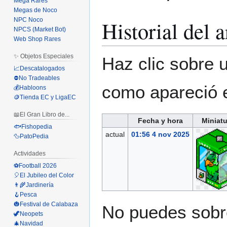
Mega Rares
Megas de Noco
Historial del 
NPC Noco
NPCS (Market Bot)
Web Shop Rares
✨ Objetos Especiales
Haz clic sobre u
📈Descatalogados
⛔No Tradeables
como apareció 
💰Habloons
🪙Tienda EC y LigaEC
📖El Gran Libro de...
Fecha y hora
Miniatu
🐟Fishopedia
actual
01:56 4 nov 2025
🦆PatoPedia
Actividades
⚽Football 2026
🎈El Jubileo del Color
👨‍🌾Jardinería
🪝Pesca
🎃Festival de Calabaza
No puedes sobre
🦖Neopets
🎄Navidad