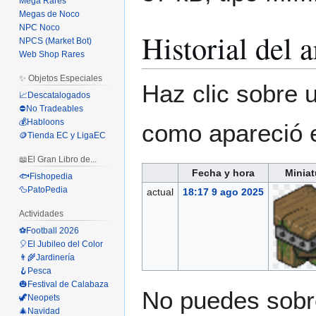
Mega Rares
Megas de Noco
NPC Noco
Historial del 
NPCS (Market Bot)
Web Shop Rares
✨ Objetos Especiales
Haz clic sobre u
📈Descatalogados
⛔No Tradeables
💰Habloons
como apareció 
🪙Tienda EC y LigaEC
📖El Gran Libro de...
Fecha y hora
Miniat
🐟Fishopedia
🦆PatoPedia
actual
18:17 9 ago 2025
Actividades
⚽Football 2026
🎈El Jubileo del Color
👨‍🌾Jardinería
🪝Pesca
🎃Festival de Calabaza
No puedes sobre
🦖Neopets
🎄Navidad