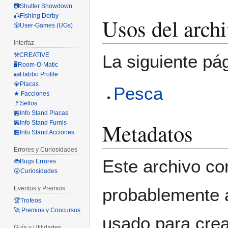
📷Shutter Showdown
🎣Fishing Derby
Usos del arch
🎲User-Games (UGs)
Interfaz
⚒️CREATIVE
La siguiente pá
🖥️Room-O-Matic
🪪Habbo Profile
💎Placas
Pesca
★ Facciones
🚩Sellos
🏪Info Stand Placas
Metadatos
🏪Info Stand Furnis
🏪Info Stand Acciones
Errores y Curiosidades
Este archivo co
🐞Bugs Errores
😮Curiosidades
probablemente a
Eventos y Premios
🏆Trofeos
🚀 Premios y Concursos
usado para crear
Guía y Utilidades