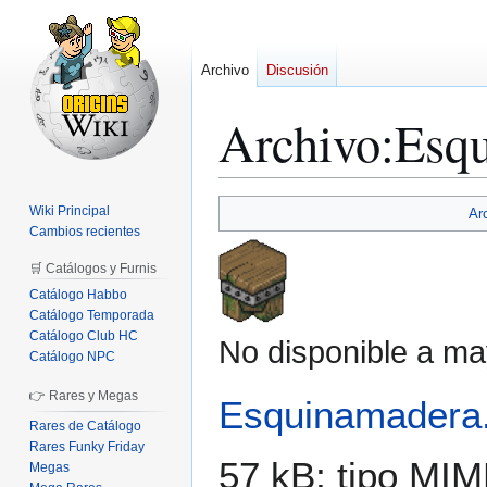
Archivo
Discusión
Archivo
:
Esq
Ir
Ir
Wiki Principal
Ar
a
a
Cambios recientes
la
la
🛒 Catálogos y Furnis
navegación
búsqueda
Catálogo Habbo
Catálogo Temporada
Catálogo Club HC
No disponible a ma
Catálogo NPC
👉 Rares y Megas
Esquinamadera
Rares de Catálogo
Rares Funky Friday
57 kB; tipo MI
Megas