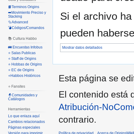
📙Terminos Origins
Si el archivo ha
➡️Movimiento Preciso y
Stacking
🔩Advanced
💣Códigos/Comandos
pueden haberse 
📚 Cultura Habbo
🚌 Encuestas Infobus
Mostrar datos detallados
⭐ Salas Publicas
⭐ Staff de Origins
⭐ Hobbas de Origins
⭐ EC de Origins
Esta página se edi
⭐Habbos Históricos
⭐ Fansites
El contenido está d
🧙Comunidades y
Catálogos
Atribución-NoCome
Herramientas
Lo que enlaza aquí
contrario.
Cambios relacionados
Páginas especiales
Política de privacidad
Acerca de OriginsWik
Versión para imprimir