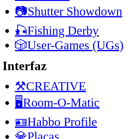
📷Shutter Showdown
🎣Fishing Derby
🎲User-Games (UGs)
Interfaz
⚒️CREATIVE
🖥️Room-O-Matic
🪪Habbo Profile
💎Placas