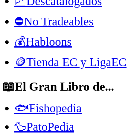
📈Descatalogados
⛔No Tradeables
💰Habloons
🪙Tienda EC y LigaEC
📖El Gran Libro de...
🐟Fishopedia
🦆PatoPedia