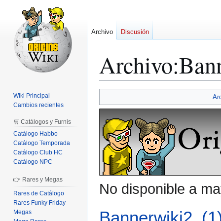
Archivo
Discusión
Archivo
:
Bann
Ir
Ir
Wiki Principal
Ar
a
a
Cambios recientes
la
la
🛒 Catálogos y Furnis
navegación
búsqueda
Catálogo Habbo
Catálogo Temporada
Catálogo Club HC
Catálogo NPC
👉 Rares y Megas
No disponible a ma
Rares de Catálogo
Rares Funky Friday
Bannerwiki2_(1
Megas