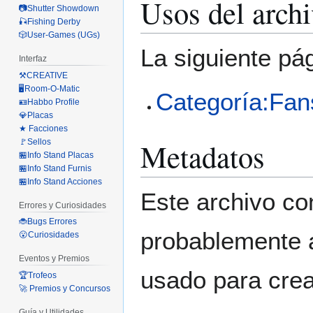
Usos del arch
📷Shutter Showdown
🎣Fishing Derby
🎲User-Games (UGs)
La siguiente pá
Interfaz
⚒️CREATIVE
🖥️Room-O-Matic
Categoría:Fan
🪪Habbo Profile
💎Placas
★ Facciones
Metadatos
🚩Sellos
🏪Info Stand Placas
🏪Info Stand Furnis
🏪Info Stand Acciones
Este archivo co
Errores y Curiosidades
🐞Bugs Errores
probablemente a
😮Curiosidades
Eventos y Premios
usado para crear
🏆Trofeos
🚀 Premios y Concursos
Guía y Utilidades