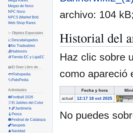
Mega Rares
Megas de Noco
archivo: 104 kB
NPC Noco
NPCS (Market Bot)
Web Shop Rares
Historial del 
✨ Objetos Especiales
📈Descatalogados
⛔No Tradeables
💰Habloons
Haz clic sobre u
🪙Tienda EC y LigaEC
📖El Gran Libro de...
como apareció 
🐟Fishopedia
🦆PatoPedia
Actividades
Fecha y hora
Mini
⚽Football 2026
actual
12:17 18 oct 2025
🎈El Jubileo del Color
👨‍🌾Jardinería
No puedes sobre
🪝Pesca
🎃Festival de Calabaza
🦖Neopets
🎄Navidad