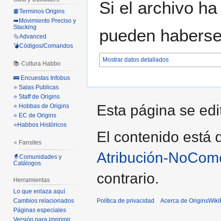
Si el archivo ha
📙Terminos Origins
➡️Movimiento Preciso y
Stacking
pueden haberse 
🔩Advanced
💣Códigos/Comandos
Mostrar datos detallados
📚 Cultura Habbo
🚌 Encuestas Infobus
⭐ Salas Publicas
⭐ Staff de Origins
Esta página se edit
⭐ Hobbas de Origins
⭐ EC de Origins
⭐Habbos Históricos
El contenido está d
⭐ Fansites
Atribución-NoCome
🧙Comunidades y
Catálogos
contrario.
Herramientas
Lo que enlaza aquí
Política de privacidad
Acerca de OriginsWik
Cambios relacionados
Páginas especiales
Versión para imprimir