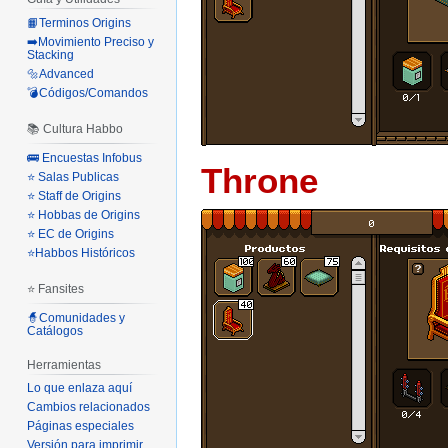
📙Terminos Origins
➡️Movimiento Preciso y
Stacking
🔩Advanced
💣Códigos/Comandos
📚 Cultura Habbo
🚌 Encuestas Infobus
Throne
⭐ Salas Publicas
⭐ Staff de Origins
⭐ Hobbas de Origins
⭐ EC de Origins
⭐Habbos Históricos
⭐ Fansites
🧙Comunidades y
Catálogos
Herramientas
Lo que enlaza aquí
Cambios relacionados
Páginas especiales
Versión para imprimir