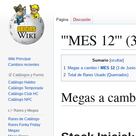
Página
Discusión
'''MES 12''' 
Ir
Ir
Wiki Principal
Sumario
a
a
Cambios recientes
1
Megas a cambio /
MES 12
(3 de Junio
la
la
2
Total de Rares Usado (Quemados)
🛒 Catálogos y Furnis
navegación
búsqueda
Catálogo Habbo
Catálogo Temporada
Megas a camb
Catálogo Club HC
Catálogo NPC
👉 Rares y Megas
Rares de Catálogo
Rares Funky Friday
Megas