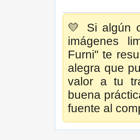
💛 Si algún c
imágenes lim
Furni" te resu
alegra que p
valor a tu t
buena prácti
fuente al comp