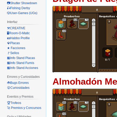
📷Shutter Showdown
🎣Fishing Derby
🎲User-Games (UGs)
Interfaz
⚒️CREATIVE
🖥️Room-O-Matic
🪪Habbo Profile
💎Placas
★ Facciones
🚩Sellos
🏪Info Stand Placas
🏪Info Stand Furnis
🏪Info Stand Acciones
Errores y Curiosidades
Almohadón Me
🐞Bugs Errores
😮Curiosidades
Eventos y Premios
🏆Trofeos
🚀 Premios y Concursos
Guía y Utilidades