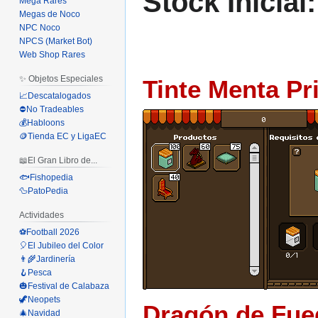
Stock Inicial:
Mega Rares
Megas de Noco
NPC Noco
NPCS (Market Bot)
Web Shop Rares
✨ Objetos Especiales
Tinte Menta Pr
📈Descatalogados
⛔No Tradeables
💰Habloons
🪙Tienda EC y LigaEC
📖El Gran Libro de...
🐟Fishopedia
🦆PatoPedia
Actividades
⚽Football 2026
🎈El Jubileo del Color
👨‍🌾Jardinería
🪝Pesca
🎃Festival de Calabaza
🦖Neopets
Dragón de Fue
🎄Navidad